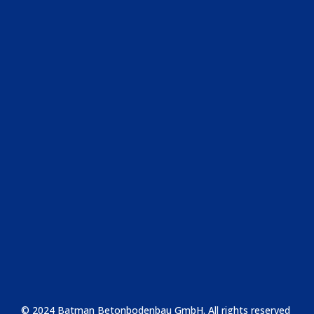
‎+49 163 620 73 81
info@batman-bau.de
Brunnenstr. 94, 13355 Berlin
Rechtliche Seiten
Impressum
Datenschutz
Nutzungsbedingungen
© 2024 Batman Betonbodenbau GmbH. All rights reserved