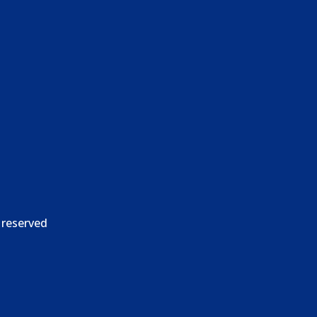
ktdaten
Rechtliche Seiten
 163 620 73 81
Impressum
@batman-bau.de
Datenschutz
nenstr. 94, 13355 Berlin
Nutzungsbedingungen
 reserved